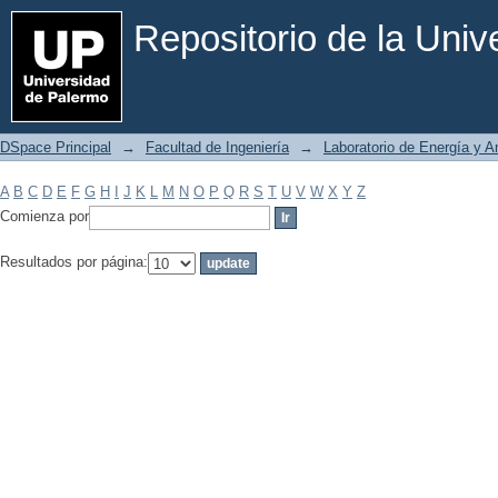
Filtrar por: Materia
Repositorio de la Uni
DSpace Principal
→
Facultad de Ingeniería
→
Laboratorio de Energía y 
A
B
C
D
E
F
G
H
I
J
K
L
M
N
O
P
Q
R
S
T
U
V
W
X
Y
Z
Comienza por
Resultados por página: