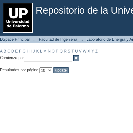
Filtrar por: Materia
Repositorio de la Uni
DSpace Principal
→
Facultad de Ingeniería
→
Laboratorio de Energía y 
A
B
C
D
E
F
G
H
I
J
K
L
M
N
O
P
Q
R
S
T
U
V
W
X
Y
Z
Comienza por
Resultados por página: