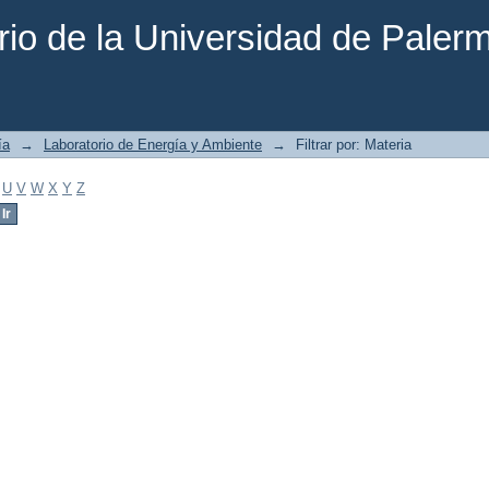
rio de la Universidad de Paler
ía
→
Laboratorio de Energía y Ambiente
→
Filtrar por: Materia
U
V
W
X
Y
Z