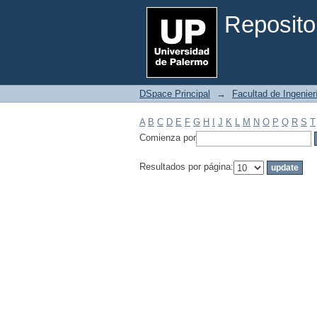
Filtrar por: Materia
Reposito
DSpace Principal
→
Facultad de Ingenier
A
B
C
D
E
F
G
H
I
J
K
L
M
N
O
P
Q
R
S
T
Comienza por
Resultados por página: