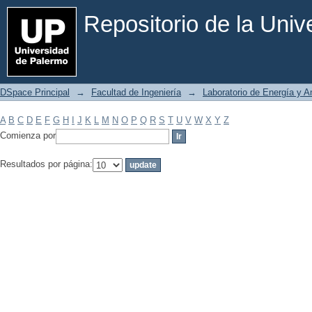
Filtrar por: Materia
Repositorio de la Uni
DSpace Principal
→
Facultad de Ingeniería
→
Laboratorio de Energía y 
A
B
C
D
E
F
G
H
I
J
K
L
M
N
O
P
Q
R
S
T
U
V
W
X
Y
Z
Comienza por
Resultados por página: