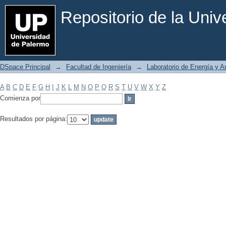
Filtrar por: Materia
Repositorio de la Uni
DSpace Principal
→
Facultad de Ingeniería
→
Laboratorio de Energía y 
A
B
C
D
E
F
G
H
I
J
K
L
M
N
O
P
Q
R
S
T
U
V
W
X
Y
Z
Comienza por
Resultados por página: