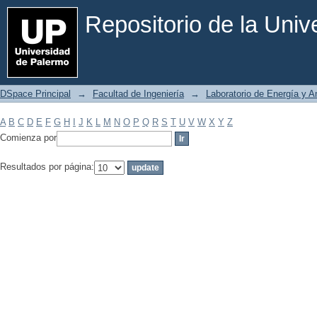
Filtrar por: Materia
Repositorio de la Uni
DSpace Principal
→
Facultad de Ingeniería
→
Laboratorio de Energía y 
A
B
C
D
E
F
G
H
I
J
K
L
M
N
O
P
Q
R
S
T
U
V
W
X
Y
Z
Comienza por
Resultados por página: