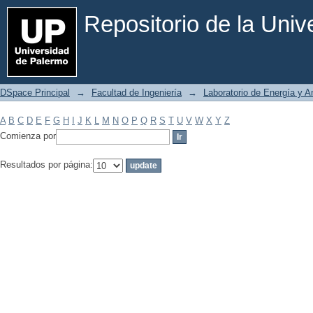
Filtrar por: Materia
Repositorio de la Uni
DSpace Principal
→
Facultad de Ingeniería
→
Laboratorio de Energía y 
A
B
C
D
E
F
G
H
I
J
K
L
M
N
O
P
Q
R
S
T
U
V
W
X
Y
Z
Comienza por
Resultados por página: