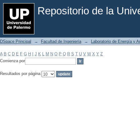
Filtrar por: Materia
Repositorio de la Uni
DSpace Principal
→
Facultad de Ingeniería
→
Laboratorio de Energía y 
A
B
C
D
E
F
G
H
I
J
K
L
M
N
O
P
Q
R
S
T
U
V
W
X
Y
Z
Comienza por
Resultados por página: