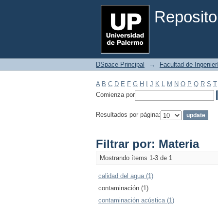
Filtrar por: Materia
Reposito
DSpace Principal
→
Facultad de Ingenier
A
B
C
D
E
F
G
H
I
J
K
L
M
N
O
P
Q
R
S
T
Comienza por
Resultados por página:
Filtrar por: Materia
Mostrando ítems 1-3 de 1
calidad del agua (1)
contaminación (1)
contaminación acústica (1)