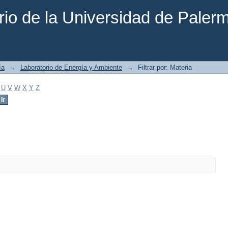
rio de la Universidad de Paler
ía
→
Laboratorio de Energía y Ambiente
→
Filtrar por: Materia
U
V
W
X
Y
Z