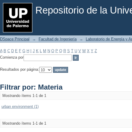
Filtrar por: Materia
Repositorio de la Uni
DSpace Principal
→
Facultad de Ingeniería
→
Laboratorio de Energía y 
A
B
C
D
E
F
G
H
I
J
K
L
M
N
O
P
Q
R
S
T
U
V
W
X
Y
Z
Comienza por
Resultados por página:
Filtrar por: Materia
Mostrando ítems 1-1 de 1
urban environment (1)
Mostrando ítems 1-1 de 1