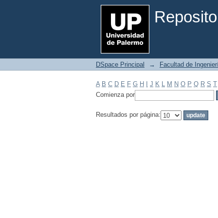
Filtrar por: Materia
Reposito
DSpace Principal
→
Facultad de Ingenier
A
B
C
D
E
F
G
H
I
J
K
L
M
N
O
P
Q
R
S
T
Comienza por
Resultados por página: