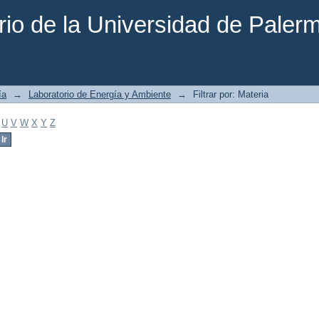
rio de la Universidad de Paler
ía
→
Laboratorio de Energía y Ambiente
→
Filtrar por: Materia
U
V
W
X
Y
Z