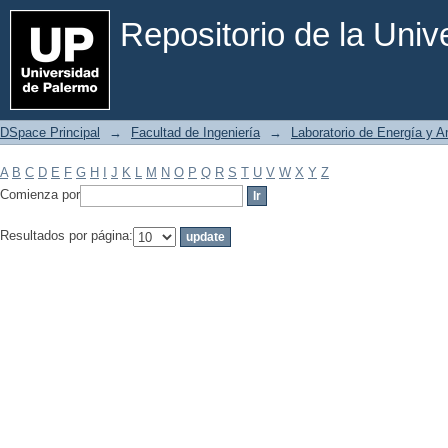
Filtrar por: Materia
Repositorio de la Uni
DSpace Principal
→
Facultad de Ingeniería
→
Laboratorio de Energía y 
A
B
C
D
E
F
G
H
I
J
K
L
M
N
O
P
Q
R
S
T
U
V
W
X
Y
Z
Comienza por
Resultados por página: