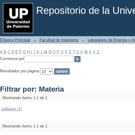
Filtrar por: Materia
Repositorio de la Uni
DSpace Principal
→
Facultad de Ingeniería
→
Laboratorio de Energía y 
A
B
C
D
E
F
G
H
I
J
K
L
M
N
O
P
Q
R
S
T
U
V
W
X
Y
Z
Comienza por
Resultados por página:
Filtrar por: Materia
Mostrando ítems 1-1 de 1
pollution (1)
Mostrando ítems 1-1 de 1