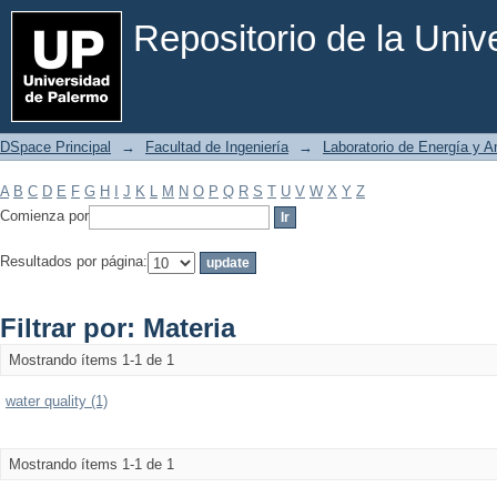
Filtrar por: Materia
Repositorio de la Uni
DSpace Principal
→
Facultad de Ingeniería
→
Laboratorio de Energía y 
A
B
C
D
E
F
G
H
I
J
K
L
M
N
O
P
Q
R
S
T
U
V
W
X
Y
Z
Comienza por
Resultados por página:
Filtrar por: Materia
Mostrando ítems 1-1 de 1
water quality (1)
Mostrando ítems 1-1 de 1