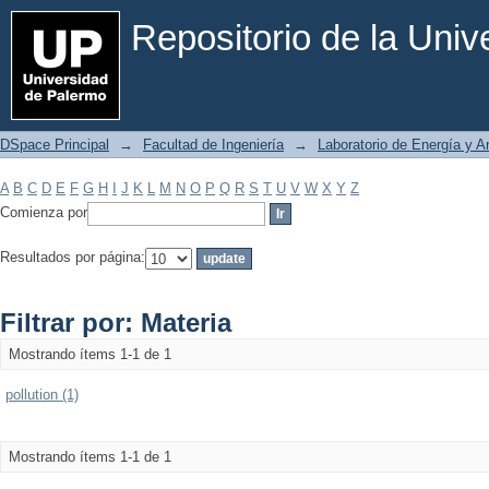
Filtrar por: Materia
Repositorio de la Uni
DSpace Principal
→
Facultad de Ingeniería
→
Laboratorio de Energía y 
A
B
C
D
E
F
G
H
I
J
K
L
M
N
O
P
Q
R
S
T
U
V
W
X
Y
Z
Comienza por
Resultados por página:
Filtrar por: Materia
Mostrando ítems 1-1 de 1
pollution (1)
Mostrando ítems 1-1 de 1