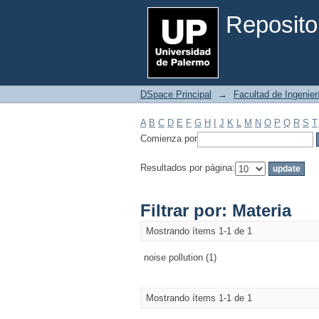
Filtrar por: Materia
Reposito
DSpace Principal
→
Facultad de Ingenier
A
B
C
D
E
F
G
H
I
J
K
L
M
N
O
P
Q
R
S
T
Comienza por
Resultados por página:
Filtrar por: Materia
Mostrando ítems 1-1 de 1
noise pollution (1)
Mostrando ítems 1-1 de 1