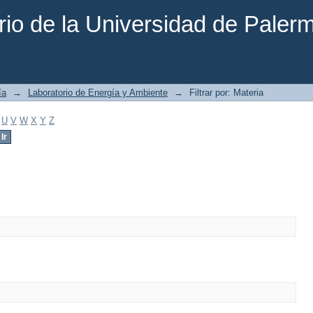
rio de la Universidad de Paler
ía
→
Laboratorio de Energía y Ambiente
→
Filtrar por: Materia
U
V
W
X
Y
Z