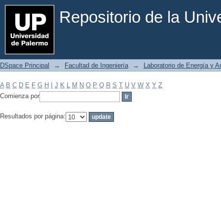
Filtrar por: Materia
Repositorio de la Uni
DSpace Principal
→
Facultad de Ingeniería
→
Laboratorio de Energía y 
A
B
C
D
E
F
G
H
I
J
K
L
M
N
O
P
Q
R
S
T
U
V
W
X
Y
Z
Comienza por
Resultados por página: