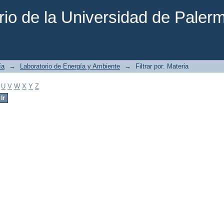
rio de la Universidad de Paler
ía
→
Laboratorio de Energía y Ambiente
→
Filtrar por: Materia
U
V
W
X
Y
Z