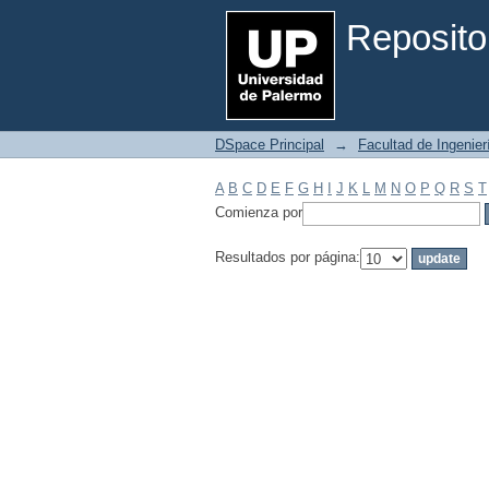
Filtrar por: Materia
Reposito
DSpace Principal
→
Facultad de Ingenier
A
B
C
D
E
F
G
H
I
J
K
L
M
N
O
P
Q
R
S
T
Comienza por
Resultados por página: