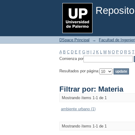
Filtrar por: Materia
Reposito
DSpace Principal
→
Facultad de Ingenier
A
B
C
D
E
F
G
H
I
J
K
L
M
N
O
P
Q
R
S
T
Comienza por
Resultados por página:
Filtrar por: Materia
Mostrando ítems 1-1 de 1
ambiente urbano (1)
Mostrando ítems 1-1 de 1