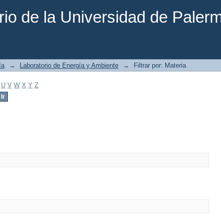
rio de la Universidad de Paler
ía
→
Laboratorio de Energía y Ambiente
→
Filtrar por: Materia
U
V
W
X
Y
Z