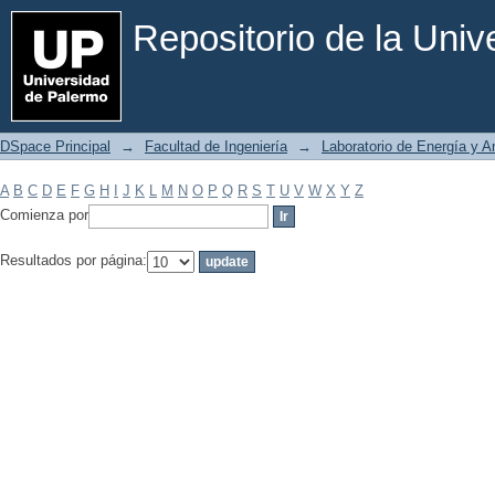
Filtrar por: Materia
Repositorio de la Uni
DSpace Principal
→
Facultad de Ingeniería
→
Laboratorio de Energía y 
A
B
C
D
E
F
G
H
I
J
K
L
M
N
O
P
Q
R
S
T
U
V
W
X
Y
Z
Comienza por
Resultados por página: