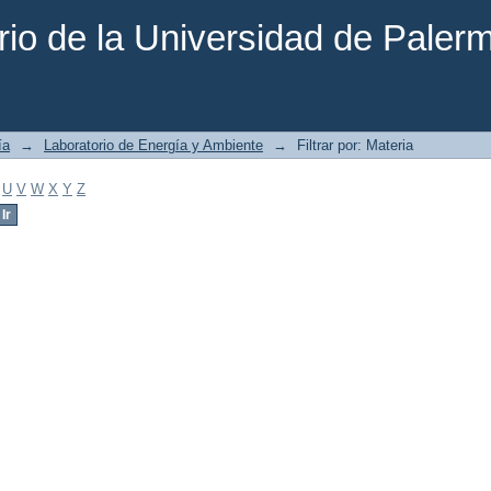
rio de la Universidad de Paler
ía
→
Laboratorio de Energía y Ambiente
→
Filtrar por: Materia
U
V
W
X
Y
Z