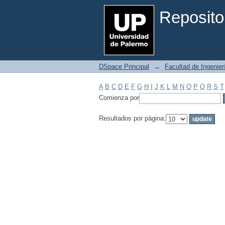
Filtrar por: Materia
Reposito
DSpace Principal
→
Facultad de Ingenier
A
B
C
D
E
F
G
H
I
J
K
L
M
N
O
P
Q
R
S
T
Comienza por
Resultados por página: