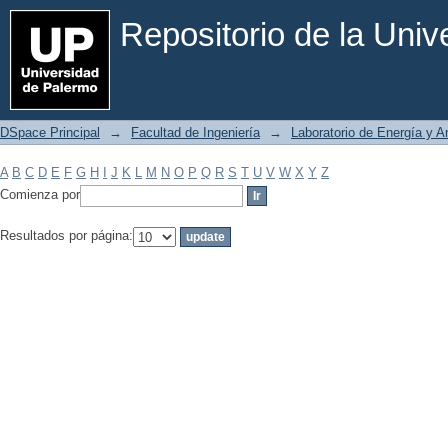
Filtrar por: Materia
Repositorio de la Uni
DSpace Principal
→
Facultad de Ingeniería
→
Laboratorio de Energía y 
A
B
C
D
E
F
G
H
I
J
K
L
M
N
O
P
Q
R
S
T
U
V
W
X
Y
Z
Comienza por
Resultados por página: