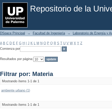
Filtrar por: Materia
Repositorio de la Uni
DSpace Principal
→
Facultad de Ingeniería
→
Laboratorio de Energía y 
A
B
C
D
E
F
G
H
I
J
K
L
M
N
O
P
Q
R
S
T
U
V
W
X
Y
Z
Comienza por
Resultados por página:
Filtrar por: Materia
Mostrando ítems 1-1 de 1
ambiente urbano (1)
Mostrando ítems 1-1 de 1