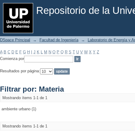
Filtrar por: Materia
Repositorio de la Uni
DSpace Principal
→
Facultad de Ingeniería
→
Laboratorio de Energía y 
A
B
C
D
E
F
G
H
I
J
K
L
M
N
O
P
Q
R
S
T
U
V
W
X
Y
Z
Comienza por
Resultados por página:
Filtrar por: Materia
Mostrando ítems 1-1 de 1
ambiente urbano (1)
Mostrando ítems 1-1 de 1