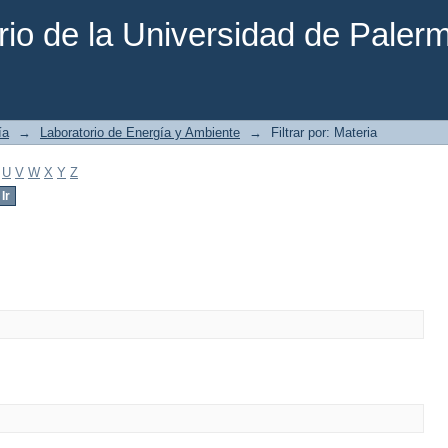
rio de la Universidad de Paler
ía
→
Laboratorio de Energía y Ambiente
→
Filtrar por: Materia
U
V
W
X
Y
Z