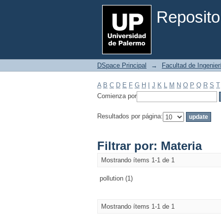
Filtrar por: Materia
Reposito
DSpace Principal
→
Facultad de Ingenier
A
B
C
D
E
F
G
H
I
J
K
L
M
N
O
P
Q
R
S
T
Comienza por
Resultados por página:
Filtrar por: Materia
Mostrando ítems 1-1 de 1
pollution (1)
Mostrando ítems 1-1 de 1