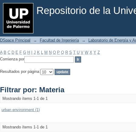
Filtrar por: Materia
Repositorio de la Uni
DSpace Principal
→
Facultad de Ingeniería
→
Laboratorio de Energía y 
A
B
C
D
E
F
G
H
I
J
K
L
M
N
O
P
Q
R
S
T
U
V
W
X
Y
Z
Comienza por
Resultados por página:
Filtrar por: Materia
Mostrando ítems 1-1 de 1
urban environment (1)
Mostrando ítems 1-1 de 1