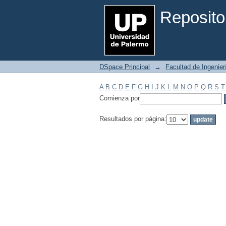
Filtrar por: Materia
Reposito
DSpace Principal
→
Facultad de Ingenier
A
B
C
D
E
F
G
H
I
J
K
L
M
N
O
P
Q
R
S
T
Comienza por
Resultados por página: