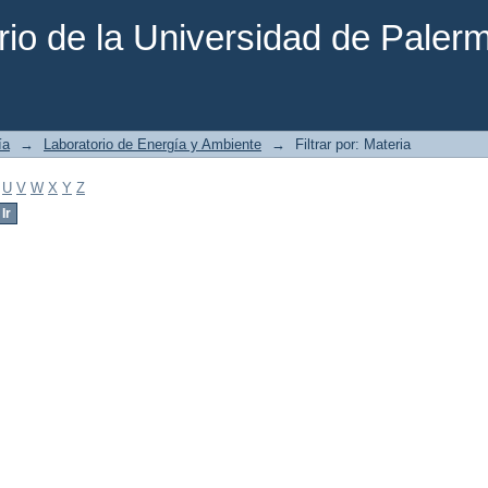
rio de la Universidad de Paler
ía
→
Laboratorio de Energía y Ambiente
→
Filtrar por: Materia
U
V
W
X
Y
Z