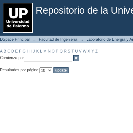
Filtrar por: Materia
Repositorio de la Uni
DSpace Principal
→
Facultad de Ingeniería
→
Laboratorio de Energía y 
A
B
C
D
E
F
G
H
I
J
K
L
M
N
O
P
Q
R
S
T
U
V
W
X
Y
Z
Comienza por
Resultados por página: