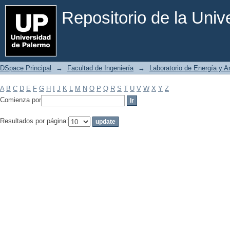
Filtrar por: Materia
Repositorio de la Uni
DSpace Principal
→
Facultad de Ingeniería
→
Laboratorio de Energía y 
A
B
C
D
E
F
G
H
I
J
K
L
M
N
O
P
Q
R
S
T
U
V
W
X
Y
Z
Comienza por
Resultados por página: