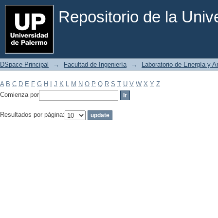
Filtrar por: Materia
Repositorio de la Uni
DSpace Principal
→
Facultad de Ingeniería
→
Laboratorio de Energía y 
A
B
C
D
E
F
G
H
I
J
K
L
M
N
O
P
Q
R
S
T
U
V
W
X
Y
Z
Comienza por
Resultados por página: