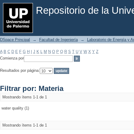
Filtrar por: Materia
Repositorio de la Uni
DSpace Principal
→
Facultad de Ingeniería
→
Laboratorio de Energía y 
A
B
C
D
E
F
G
H
I
J
K
L
M
N
O
P
Q
R
S
T
U
V
W
X
Y
Z
Comienza por
Resultados por página:
Filtrar por: Materia
Mostrando ítems 1-1 de 1
water quality (1)
Mostrando ítems 1-1 de 1