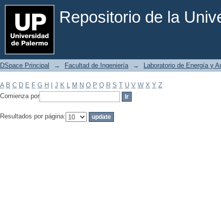
Filtrar por: Materia
Repositorio de la Uni
DSpace Principal
→
Facultad de Ingeniería
→
Laboratorio de Energía y 
A
B
C
D
E
F
G
H
I
J
K
L
M
N
O
P
Q
R
S
T
U
V
W
X
Y
Z
Comienza por
Resultados por página: