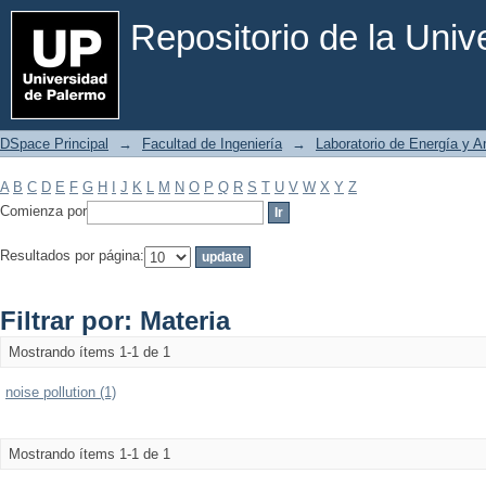
Filtrar por: Materia
Repositorio de la Uni
DSpace Principal
→
Facultad de Ingeniería
→
Laboratorio de Energía y 
A
B
C
D
E
F
G
H
I
J
K
L
M
N
O
P
Q
R
S
T
U
V
W
X
Y
Z
Comienza por
Resultados por página:
Filtrar por: Materia
Mostrando ítems 1-1 de 1
noise pollution (1)
Mostrando ítems 1-1 de 1