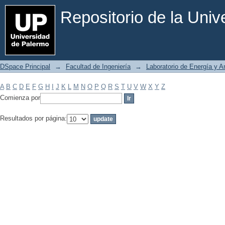
Filtrar por: Materia
Repositorio de la Uni
DSpace Principal
→
Facultad de Ingeniería
→
Laboratorio de Energía y 
A
B
C
D
E
F
G
H
I
J
K
L
M
N
O
P
Q
R
S
T
U
V
W
X
Y
Z
Comienza por
Resultados por página: