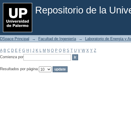
Filtrar por: Materia
Repositorio de la Uni
DSpace Principal
→
Facultad de Ingeniería
→
Laboratorio de Energía y 
A
B
C
D
E
F
G
H
I
J
K
L
M
N
O
P
Q
R
S
T
U
V
W
X
Y
Z
Comienza por
Resultados por página: