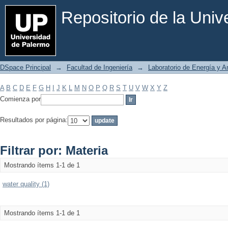
Filtrar por: Materia
Repositorio de la Uni
DSpace Principal
→
Facultad de Ingeniería
→
Laboratorio de Energía y 
A
B
C
D
E
F
G
H
I
J
K
L
M
N
O
P
Q
R
S
T
U
V
W
X
Y
Z
Comienza por
Resultados por página:
Filtrar por: Materia
Mostrando ítems 1-1 de 1
water quality (1)
Mostrando ítems 1-1 de 1