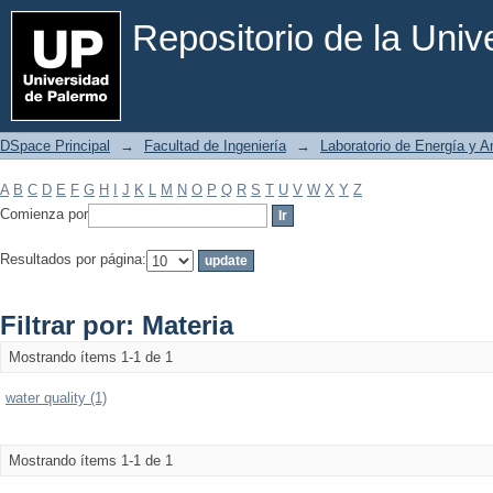
Filtrar por: Materia
Repositorio de la Uni
DSpace Principal
→
Facultad de Ingeniería
→
Laboratorio de Energía y 
A
B
C
D
E
F
G
H
I
J
K
L
M
N
O
P
Q
R
S
T
U
V
W
X
Y
Z
Comienza por
Resultados por página:
Filtrar por: Materia
Mostrando ítems 1-1 de 1
water quality (1)
Mostrando ítems 1-1 de 1