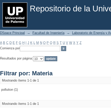
Filtrar por: Materia
Repositorio de la Uni
DSpace Principal
→
Facultad de Ingeniería
→
Laboratorio de Energía y 
A
B
C
D
E
F
G
H
I
J
K
L
M
N
O
P
Q
R
S
T
U
V
W
X
Y
Z
Comienza por
Resultados por página:
Filtrar por: Materia
Mostrando ítems 1-1 de 1
pollution (1)
Mostrando ítems 1-1 de 1