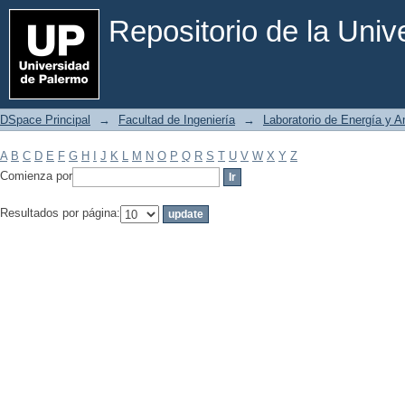
Filtrar por: Materia
Repositorio de la Uni
DSpace Principal
→
Facultad de Ingeniería
→
Laboratorio de Energía y 
A
B
C
D
E
F
G
H
I
J
K
L
M
N
O
P
Q
R
S
T
U
V
W
X
Y
Z
Comienza por
Resultados por página: