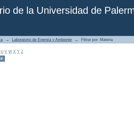
rio de la Universidad de Paler
ía
→
Laboratorio de Energía y Ambiente
→
Filtrar por: Materia
U
V
W
X
Y
Z