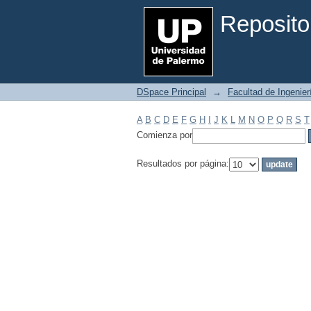
Filtrar por: Materia
Reposito
DSpace Principal
→
Facultad de Ingenier
A
B
C
D
E
F
G
H
I
J
K
L
M
N
O
P
Q
R
S
T
Comienza por
Resultados por página: