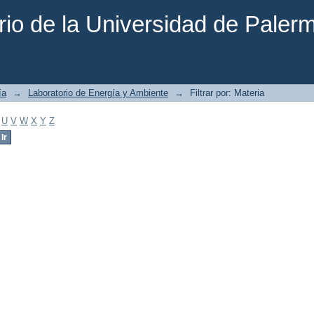
rio de la Universidad de Paler
ía
→
Laboratorio de Energía y Ambiente
→
Filtrar por: Materia
U
V
W
X
Y
Z