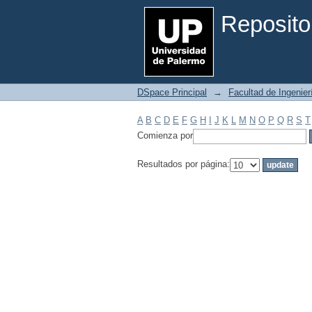
Filtrar por: Materia
Reposito
DSpace Principal
→
Facultad de Ingenier
A
B
C
D
E
F
G
H
I
J
K
L
M
N
O
P
Q
R
S
T
Comienza por
Resultados por página: