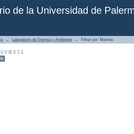
rio de la Universidad de Paler
ía
→
Laboratorio de Energía y Ambiente
→
Filtrar por: Materia
U
V
W
X
Y
Z