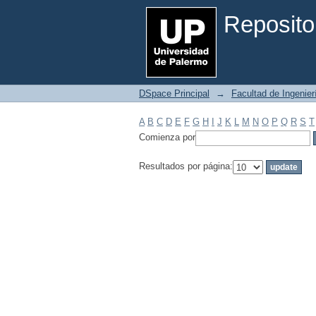
Filtrar por: Materia
Reposito
DSpace Principal
→
Facultad de Ingenier
A
B
C
D
E
F
G
H
I
J
K
L
M
N
O
P
Q
R
S
T
Comienza por
Resultados por página: