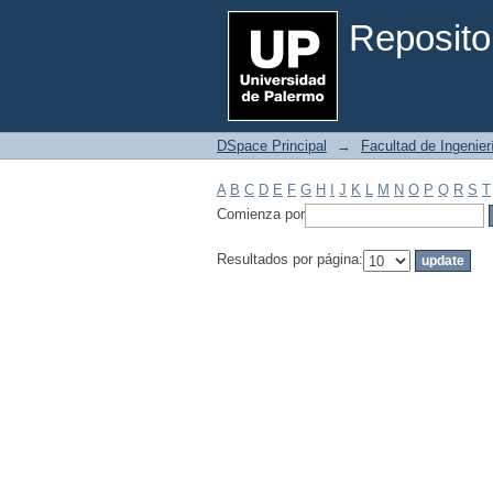
Filtrar por: Materia
Reposito
DSpace Principal
→
Facultad de Ingenier
A
B
C
D
E
F
G
H
I
J
K
L
M
N
O
P
Q
R
S
T
Comienza por
Resultados por página: