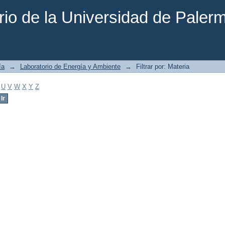
rio de la Universidad de Paler
ía
→
Laboratorio de Energía y Ambiente
→
Filtrar por: Materia
U
V
W
X
Y
Z