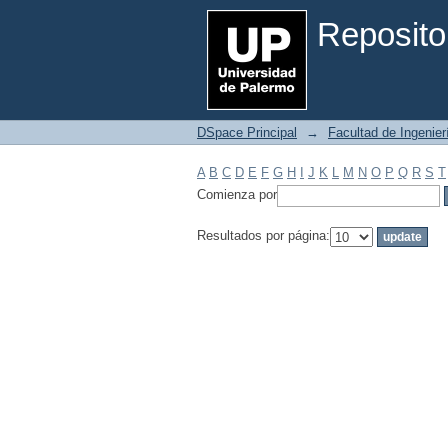
Filtrar por: Materia
Reposito
DSpace Principal
→
Facultad de Ingenier
A
B
C
D
E
F
G
H
I
J
K
L
M
N
O
P
Q
R
S
T
Comienza por
Resultados por página: