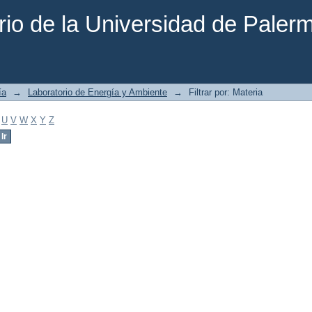
rio de la Universidad de Paler
ía
→
Laboratorio de Energía y Ambiente
→
Filtrar por: Materia
U
V
W
X
Y
Z