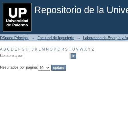
Filtrar por: Materia
Repositorio de la Uni
DSpace Principal
→
Facultad de Ingeniería
→
Laboratorio de Energía y 
A
B
C
D
E
F
G
H
I
J
K
L
M
N
O
P
Q
R
S
T
U
V
W
X
Y
Z
Comienza por
Resultados por página: