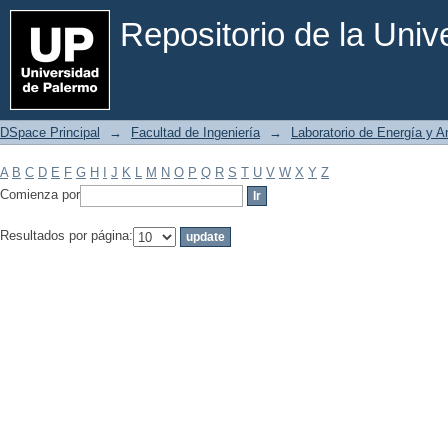
Filtrar por: Materia
Repositorio de la Uni
DSpace Principal
→
Facultad de Ingeniería
→
Laboratorio de Energía y 
A
B
C
D
E
F
G
H
I
J
K
L
M
N
O
P
Q
R
S
T
U
V
W
X
Y
Z
Comienza por
Resultados por página: