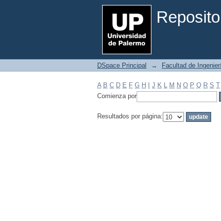
Filtrar por: Materia
Reposito
DSpace Principal
→
Facultad de Ingenier
A
B
C
D
E
F
G
H
I
J
K
L
M
N
O
P
Q
R
S
T
Comienza por
Resultados por página: