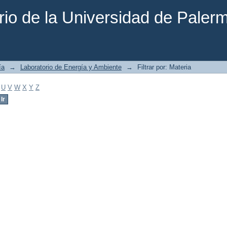
rio de la Universidad de Paler
ía
→
Laboratorio de Energía y Ambiente
→
Filtrar por: Materia
U
V
W
X
Y
Z