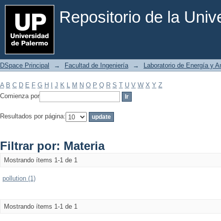
Filtrar por: Materia
Repositorio de la Uni
DSpace Principal
→
Facultad de Ingeniería
→
Laboratorio de Energía y 
A
B
C
D
E
F
G
H
I
J
K
L
M
N
O
P
Q
R
S
T
U
V
W
X
Y
Z
Comienza por
Resultados por página:
Filtrar por: Materia
Mostrando ítems 1-1 de 1
pollution (1)
Mostrando ítems 1-1 de 1