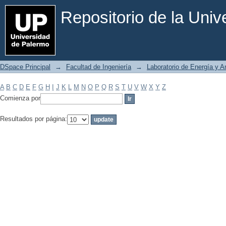
Filtrar por: Materia
Repositorio de la Uni
DSpace Principal
→
Facultad de Ingeniería
→
Laboratorio de Energía y 
A
B
C
D
E
F
G
H
I
J
K
L
M
N
O
P
Q
R
S
T
U
V
W
X
Y
Z
Comienza por
Resultados por página: