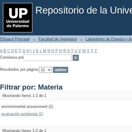
Filtrar por: Materia
Repositorio de la Uni
DSpace Principal
→
Facultad de Ingeniería
→
Laboratorio de Energía y 
A
B
C
D
E
F
G
H
I
J
K
L
M
N
O
P
Q
R
S
T
U
V
W
X
Y
Z
Comienza por
Resultados por página:
Filtrar por: Materia
Mostrando ítems 1-2 de 1
environmental assessment (1)
evaluación ambiental (1)
Mostrando ítems 1-2 de 1